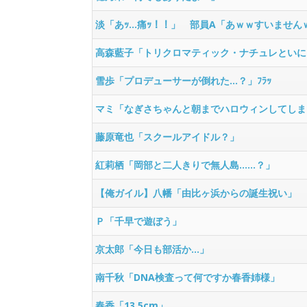
淡「あｯ…痛ｯ！！」 部員A「あｗｗすいません
高森藍子「トリクロマティック・ナチュレといに
雪歩「プロデューサーが倒れた…？」ﾌﾗｯ
マミ「なぎさちゃんと朝までハロウィンしてしま
藤原竜也「スクールアイドル？」
紅莉栖「岡部と二人きりで無人島……？」
【俺ガイル】八幡「由比ヶ浜からの誕生祝い」
Ｐ「千早で遊ぼう」
京太郎「今日も部活か…」
南千秋「DNA検査って何ですか春香姉様」
春香「13.5cm」