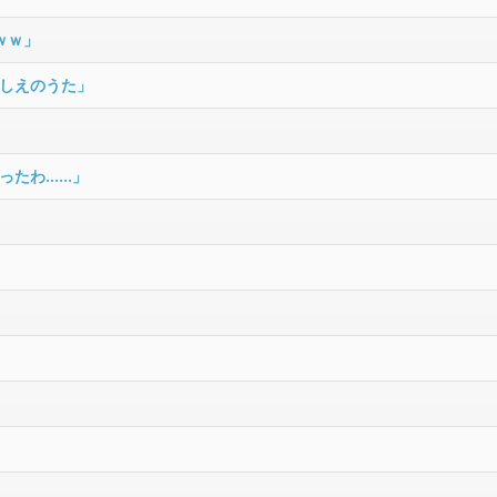
ｗｗ」
しえのうた」
ったわ……」