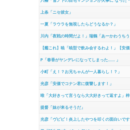
八幡「雪ノ下の自宅マンションが火事に なった
上条「ニセ彼女」
一夏「ラウラを無視したらどうなるか？」
川内「夜戦の時間だよ！」瑞鶴「あーかわうちう
【艦これ】暁「暁型で飲み会するわよ！」【安価
P「春香がヤンデレになってしまった...... 」
小町「え！？お兄ちゃんが一人暮らし！？」
光彦「安価でコナン君に復讐します！」
唯「大好きって言うなら大大好きって返すよ」梓
提督「妹が来るそうだ」
光彦「ヴピピ！炎上したやつを叩くの面白いですねえ