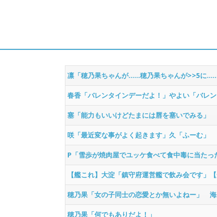
凛「穂乃果ちゃんが……穂乃果ちゃんが>>5に…
春香「バレンタインデーだよ！」やよい「バレン
塞「能力もいいけどたまには唇を塞いでみる」
咲「最近変な事がよく起きます」久「ふーむ」
P「雪歩が焼肉屋でユッケ食べて食中毒に当たっ
【艦これ】大淀「鎮守府運営艦で飲み会です」【
穂乃果「女の子同士の恋愛とか無いよねー」 海
穂乃果「何でもありだよ！」