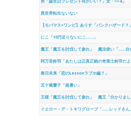
男「誕生日プレゼント何がいい？」女「>>4」
異世界転生ないない
【モバマス×ワンピ】ありす「パンクハザード？
にこ「10円足りないにこ……」
魔王「魔王を討伐して参れ」 魔法使い「……分
阿万音鈴羽「あたしは正真正銘の奇策士鈴羽だよ
春日未来「恋のLessonラブホ編？」
五十嵐響子「超暑い」
王様「魔王を討伐して参れ」 魔王「分かりまし
イエロー・デ・トキワグローブ「……レッドさん