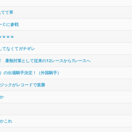
れてて草
ーＣに参戦
ｗｗｗｗ
売してなくてガチギレ
討 暑熱対策として従来の12レースから7レースへ
SJ）の出場騎手決定！（外国騎手）
ジックがレコードで楽勝
か
かこれ