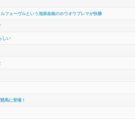
オルフェーヴルという池添血統のホウオウプレマが快勝
V
らしい
な
グ競馬に登場！