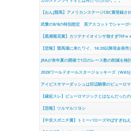
カルストンライトオとは何だったのか。。。
【おんJ競馬】アメリカンステージCBC賞登録さ
武豊の8/8の特別想定 英アスコットでシャーガ
【黒潮菊花賞】カツテナイオイシサ強すぎﾜﾛﾀｗ
【悲報】競馬場に来たワイ、16:20以降現金発
JRAが来年夏の開催で1日のレース数の削減を検
2026ワールドオールスタージョッキーズ（WA
アイビスサマーダッシュは田辺騎乗のピューロマ
【縁起スレ】ピューロマジックとはなんだったの
【悲報】ツルマルツヨシ
【中京スポニチ賞】トミーバローズやばすぎねえ