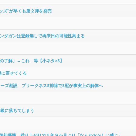
ッズ”が早くも第２弾を発売
ンダガンは登録無しで再来日の可能性高まる
の了解」←これ 等【小ネタ×3】
冠に寄せてくる
リーズ創設 プリークネスS排除で3冠が事実上の解体へ
2級に落ちてしまう
帰後初優勝 繰り上がりで５年９か月ぶり「なんかおかしい感じ」