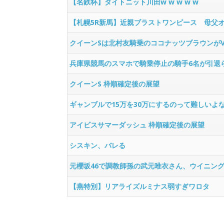
【名鉄杯】タイトニット川田w w w w w
【札幌5R新馬】近親ブラストワンピース 母父
クイーンSは北村友騎乗のココナッツブラウンが
兵庫県競馬のスマホで騎乗停止の騎手6名が引退
クイーンS 枠順確定後の展望
ギャンブルで15万を30万にするのって難しいよ
アイビスサマーダッシュ 枠順確定後の展望
シスキン、バレる
元櫻坂46で調教師孫の武元唯衣さん、ウイニン
【燕特別】リアライズルミナス弱すぎワロタ