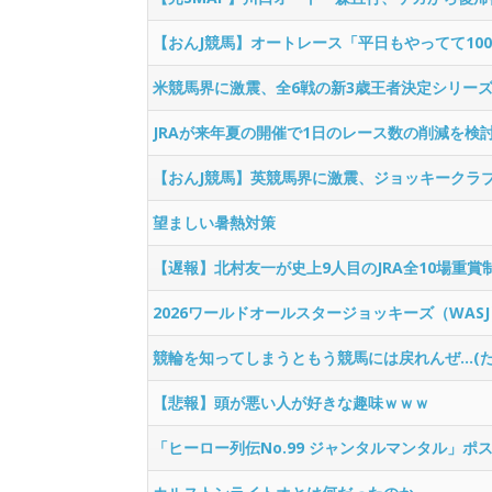
【おんJ競馬】オートレース「平日もやってて1
米競馬界に激震、全6戦の新3歳王者決定シリー
JRAが来年夏の開催で1日のレース数の削減を検
【おんJ競馬】英競馬界に激震、ジョッキークラ
望ましい暑熱対策
【遅報】北村友一が史上9人目のJRA全10場重賞
2026ワールドオールスタージョッキーズ（WA
競輪を知ってしまうともう競馬には戻れんぜ…(
【悲報】頭が悪い人が好きな趣味ｗｗｗ
「ヒーロー列伝No.99 ジャンタルマンタル」ポ