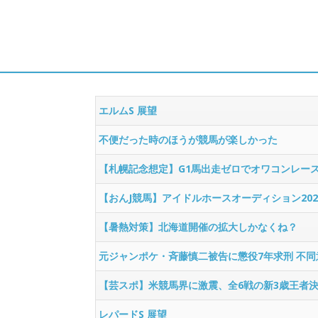
エルムS 展望
不便だった時のほうが競馬が楽しかった
【札幌記念想定】G1馬出走ゼロでオワコンレー
【おんJ競馬】アイドルホースオーディション202
【暑熱対策】北海道開催の拡大しかなくね？
元ジャンポケ・斉藤慎二被告に懲役7年求刑 不
【芸スポ】米競馬界に激震、全6戦の新3歳王者
レパードS 展望