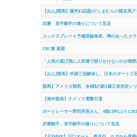
【おんJ競馬】爆売れ話題の“しまむらの競走馬グ
武豊 若手騎手の捲りについて言及
コックスプレート予備登録発表、噂のあったカラ
CBC賞 展望
「人気の逃げ馬に人気薄で競りかけないのが暗黙
【おんJ競馬】米国三冠解体し、日本のダート三
競馬】アメリカ競馬 全6戦の新3歳王者決定シ
【海外競馬】ナイソス電撃引退
ボートレーサー野田昇吾さん、4期(2年)ぶりにB
武豊騎手、若手騎手の捲りについて言及
【元SMAP】川口オート 森且行、ケガから復