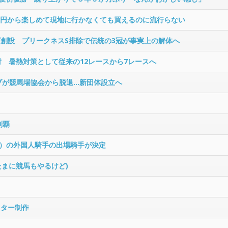
00円から楽しめて現地に行かなくても買えるのに流行らない
ズ創設 プリークネスS排除で伝統の3冠が事実上の解体へ
討 暑熱対策として従来の12レースから7レースへ
ブが競馬場協会から脱退…新団体設立へ
制覇
SJ）の外国人騎手の出場騎手が決定
たまに競馬もやるけど)
スター制作