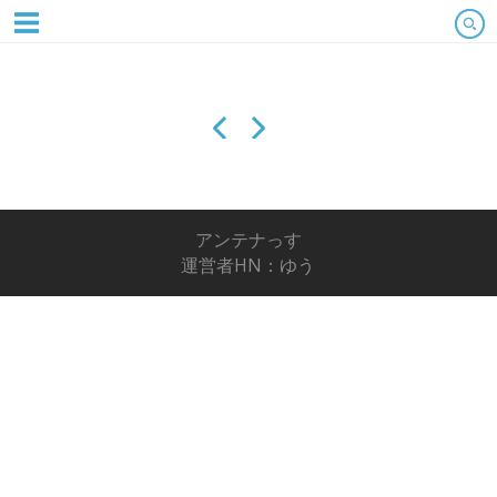
アンテナっす
運営者HN：ゆう